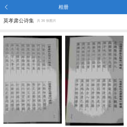
相册
莫孝肃公诗集
共 36 张图片