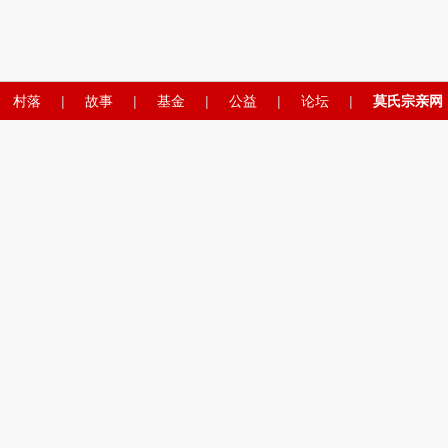
村落
|
故事
|
基金
|
公益
|
论坛
|
莫氏宗亲网