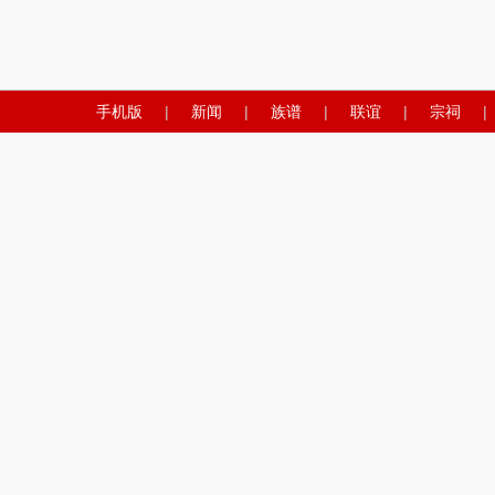
手机版
|
新闻
|
族谱
|
联谊
|
宗祠
|