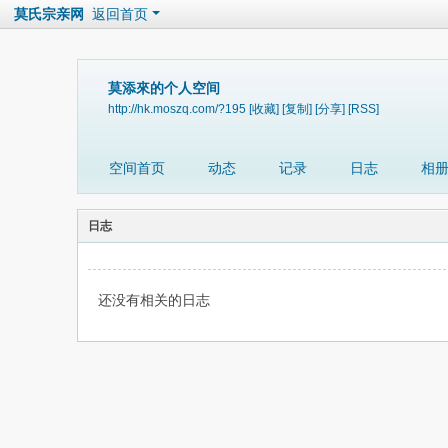
莫氏宗亲网
返回首页
莫添來的个人空间
http://hk.moszq.com/?195
[收藏]
[复制]
[分享]
[RSS]
空间首页
动态
记录
日志
相
日志
还没有相关的日志