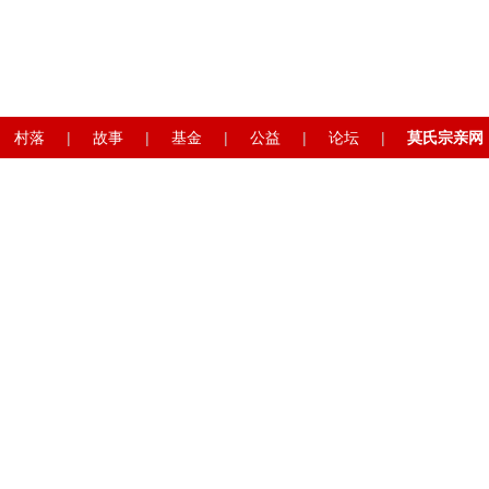
村落
|
故事
|
基金
|
公益
|
论坛
|
莫氏宗亲网