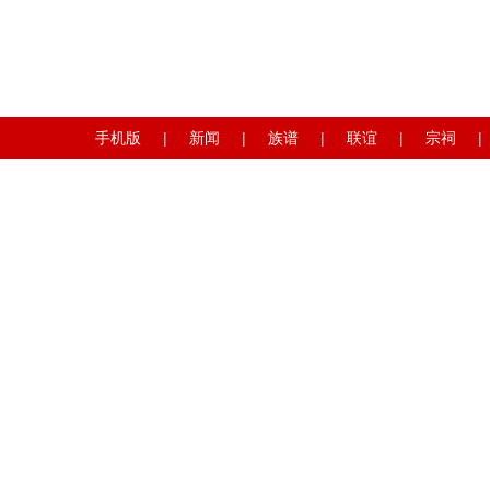
手机版
|
新闻
|
族谱
|
联谊
|
宗祠
|