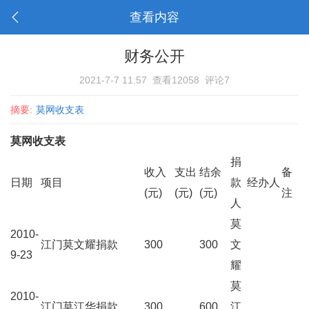
查看内容
财务公开
2021-7-7 11:57
查看12058
评论7
摘要:
莫网收支表
莫网收支表
捐
收入
支出
结余
备
日期
项目
款
经办人
(元)
(元)
(元)
注
人
莫
2010-
江门莫文耀捐款
300
300
文
9-23
耀
莫
2010-
江门莫江华捐款
300
600
江