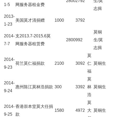
2800
2792
生/莫
1-5
网服务器租金费
志揖
2013-
美国莫才清捐赠
1000
3792
1-23
莫铜
2014-
支2013.7-2015.6莫
2800
992
生/莫
7-7
网服务器租赁费
志揖
莫
2014-
荷兰莫仁福捐款
2100
3092
仁
莫铜生
9-23
福
莫
2014-
惠州陈江莫林浩捐款
300
3392
林
莫铜生
9-24
浩
莫
2014-
香港崇本堂莫大任捐
1580
4972
大
莫铜生
9-25
款