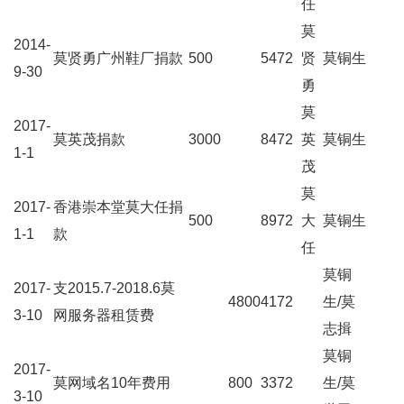
任
莫
2014-
莫贤勇广州鞋厂捐款
500
5472
贤
莫铜生
9-30
勇
莫
2017-
莫英茂捐款
3000
8472
英
莫铜生
1-1
茂
莫
2017-
香港崇本堂莫大任捐
500
8972
大
莫铜生
1-1
款
任
莫铜
2017-
支2015.7-2018.6莫
4800
4172
生/莫
3-10
网服务器租赁费
志揖
莫铜
2017-
莫网域名10年费用
800
3372
生/莫
3-10