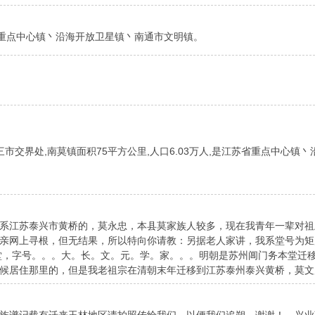
苏省重点中心镇丶沿海开放卫星镇丶南通市文明镇。
市交界处,南莫镇面积75平方公里,人口6.03万人,是江苏省重点中心镇
系江苏泰兴市黄桥的，莫永忠，本县莫家族人较多，现在我青年一辈对祖
亲网上寻根，但无结果，所以特向你请教：另据老人家讲，我系堂号为矩
号，务本堂，字号。。。大。长。文。元。学。家。。。明朝是苏州阊门务本堂
住那里的，但是我老祖宗在清朝末年迁移到江苏泰州泰兴黄桥，莫文广 ...