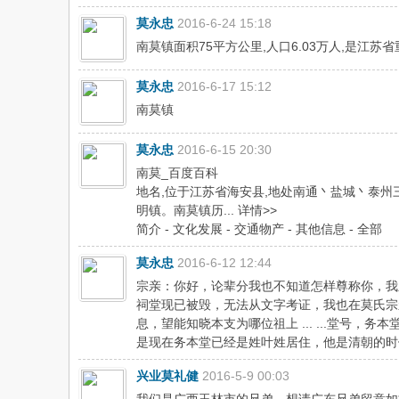
莫永忠
2016-6-24 15:18
南莫镇面积75平方公里,人口6.03万人,是江
莫永忠
2016-6-17 15:12
南莫镇
莫永忠
2016-6-15 20:30
南莫_百度百科
地名,位于江苏省海安县,地处南通丶盐城丶泰州三
明镇。南莫镇历... 详情>>
简介 - 文化发展 - 交通物产 - 其他信息 - 全部
莫永忠
2016-6-12 12:44
宗亲：你好，论辈分我也不知道怎样尊称你，我
祠堂现已被毁，无法从文字考证，我也在莫氏宗
息，望能知晓本支为哪位祖上 ... ...堂
是现在务本堂已经是姓叶姓居住，他是清朝的时候居
兴业莫礼健
2016-5-9 00:03