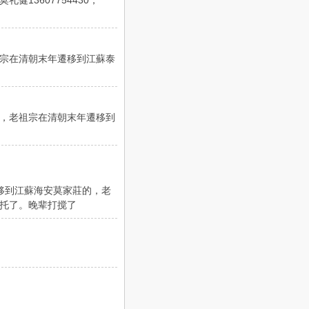
3607754430，
宗在清朝末年遷移到江蘇泰
，老祖宗在清朝末年遷移到
移到江蘇海安莫家莊的，老
托了。晚辈打搅了