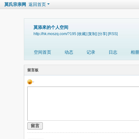
莫氏宗亲网
返回首页
莫添來的个人空间
http://hk.moszq.com/?195
[收藏]
[复制]
[分享]
[RSS]
空间首页
动态
记录
日志
相
留言板
留言