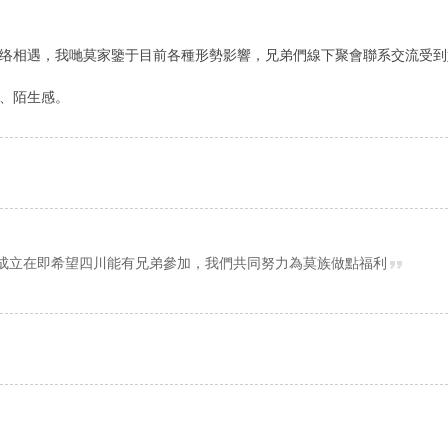
络相遇，我哋莫家鑒于目前各種形勢影響，兄弟們線下聚會聯系交流受到
、陌生感。
莫成立在即希望四川能有兄弟參加，我們共同努力為莫族做點福利