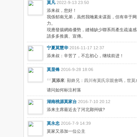
莫凡
2022-9-13 23:50
添来叔，您好！
我係郁南兄弟，虽然我哋素未谋面，但有幸于网
力。
現應發揚網絡優勢，縫補缺少聯系而產生疏遠感
請多多推廣、宣傳。
宁夏莫慧华
2016-11-17 12:37
添来叔：辛苦了，不忘初心，继续前进！
莫显锋
2016-9-28 18:06
莫添來
: 顯鋒兄：四川有莫氏宗親會嗎，世
请问如何标注村落
湖南桃源莫家台
2016-7-10 20:12
添来主席最近去了河北鄚州镇?
莫永忠
2016-7-9 14:39
莫家又添加一位公主