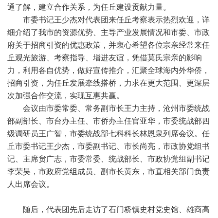
通了解，建立合作关系，为任丘建设贡献力量。
市委书记王少杰对代表团来任丘考察表示热烈欢迎，详
细介绍了我市的资源优势、主导产业发展情况和市委、市政
府关于招商引资的优惠政策，并衷心希望各位宗亲经常来任
丘观光旅游、考察指导、增进友谊，凭借莫氏宗亲的影响
力，利用各自优势，做好宣传推介，汇聚全球海内外华侨，
招商引资，为任丘发展牵线搭桥，力求在更大范围、更深层
次加强合作交流，实现互惠共赢。
会议由市委常委、常务副市长王力主持，沧州市委统战
部副部长、市台办主任、市侨办主任官亚华，市委统战部四
级调研员王广智，市委统战部七科科长林恩泉列席会议。任
丘市委书记王少杰，市委副书记、市长尚亮，市政协党组书
记、主席贠广志，市委常委、统战部长、市政协党组副书记
李荣昊，市政府党组成员、副市长黄东，市直相关部门负责
人出席会议。
随后，代表团先后走访了石门桥镇史村党史馆、雄商高