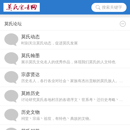
搜索关键字
莫氏论坛
莫氏动态
时刻关注莫氏动态，促进莫氏发展
莫氏翰墨
展示莫氏文化名人的优秀作品，体现我们莫氏的人文特色
宗彦贤达
历史名人，各行各业对社会丶家族有杰出贡献的莫氏族人。必须附带人物介绍丶简历。(发帖前请先查看是否有重复）
莫姓历史
讨论研究莫氏各地村庄的各谱序文丶世系考丶迁衍史考略丶繁衍地等。加深后人对自己家族的认识，也方便我们宗亲的寻根问祖。
历史文物
祠堂丶宗庙丶祖坟，有特色丶典故的文物。