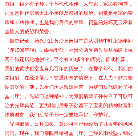
有祖，祖必有子孙，子孙代代相传。人有家，家必有祠堂，
祠堂是世代宗亲大工小事以及祭祖的场所。祠堂是祖宗的荣
耀和丰功伟业，也是我们后代的荣耀，祠堂的好坏更显示着
全族人的威望和荣誉。
据史记载，始兴北山黄沙莫氏祖堂是从明朝中叶正德年间
（即1508年间），由福华公丶福贵公两兄弟先后从福建上杭
瓦子街迁居此地创业，至今有500多年的历史。据此推算，
我们的黄沙祖堂也有几百年的历史了。在那个年代，我们的
先祖们，在经济落后丶交通闭塞的情况下，在人力丶财力极
度匮泛的时期，先祖们历尽艰难困苦，为我们后代建起了祖
堂（厅）。先辈们这种精神，为我们后辈子孙树立了可歌可
泣的光辉典范，更为我们后辈子孙留下了宝贵的精神财富和
物质财富，我们后辈子孙一定要继承好，守护好。
光阴似箭，日月如梭。黄沙祖堂已经经历了几百年的风风
雨雨。现在，我们亲眼目睹祖堂（厅）已经风雨欲坠，到处