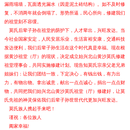
漏雨塌墙，瓦面透光漏水（因是泥土砖结构）。如不及时修
复，不消两年就会倒塌了。形势所逼，民心所向，修建我们
的祖堂刻不容缓。
莫氏后辈子孙在祖堂的荫护下，人才辈出，兴旺发达。当
今社会国家安定，人民安居乐业，生活富裕安康，交通科技
发达便利，我们后辈子孙生活在这个时代真是幸福。现在根
据黄沙祖堂（厅）的现状，决定成立始兴北山黄沙莫氏修建
祖堂理事会，共同实施修建计划。现告知莫氏宗亲父老兄弟
姐妹们：让我们团结一致，下定决心，有钱出钱，有力出
力，有物出物。拿出诚意，献出一点点诚心，捐出一点点财
物，共同把我们始兴北山黄沙莫氏祖堂（厅）修建好，让莫
氏先祖的神灵保佑我们后辈子孙世世代代更加兴旺发达。
莫氏族人携起手来吧！
谨祝：各位族人
阖家幸福!