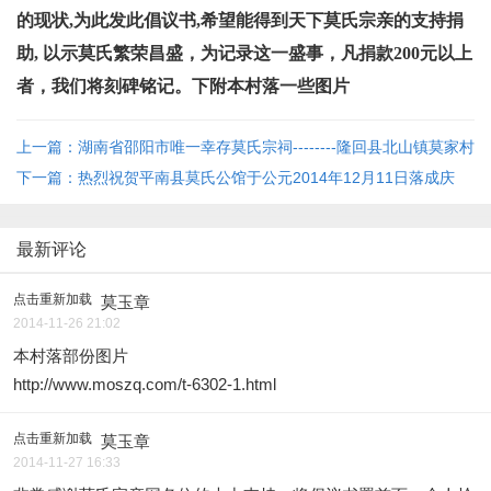
的现状,为此发此倡议书,希望能得到天下莫氏宗亲的支持捐
助, 以示莫氏繁荣昌盛，为记录这一盛事，凡捐款200元以上
者，我们将刻碑铭记。下附本村落一些图片
上一篇：湖南省邵阳市唯一幸存莫氏宗祠--------隆回县北山镇莫家村
莫氏宗祠 ... ... ...
下一篇：热烈祝贺平南县莫氏公馆于公元2014年12月11日落成庆
典！
最新评论
点击重新加载
莫玉章
2014-11-26 21:02
本村落部份图片
http://www.moszq.com/t-6302-1.html
点击重新加载
莫玉章
2014-11-27 16:33